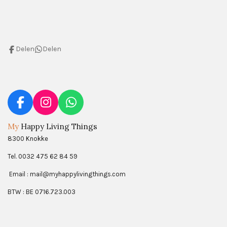
Delen
Delen
F
I
W
a
n
h
My
Happy Living Things
c
s
a
8300 Knokke
e
t
t
b
a
s
Tel. 0032 475 62 84 59
o
g
A
Email : mail@myhappylivingthings.com
o
r
p
k
a
p
BTW : BE 0716.723.003
m