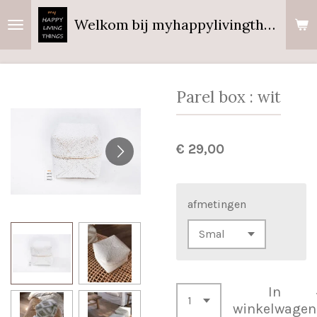
Ga
Welkom bij myhappylivingthings
direct
naar
de
hoofdinhoud
Parel box : wit
€ 29,00
afmetingen
In
winkelwagen