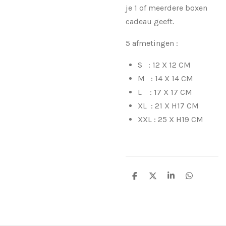
je 1 of meerdere boxen
cadeau geeft.
5 afmetingen :
S : 12 X 12 CM
M : 14 X 14 CM
L : 17 X 17 CM
XL : 21 X H17 CM
XXL : 25 X H19 CM
D
D
S
D
e
e
h
e
l
e
a
l
e
l
r
e
n
e
n