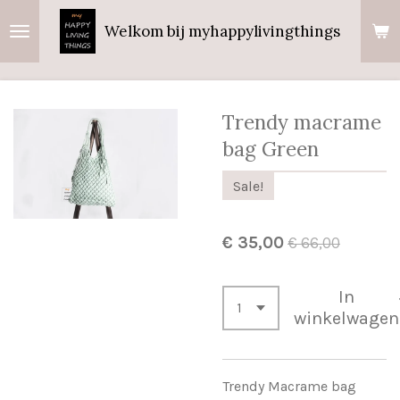
Ga
Welkom bij myhappylivingthings
direct
naar
de
hoofdinhoud
Trendy macrame
bag Green
Sale!
€ 35,00
€ 66,00
In
winkelwagen
Trendy Macrame bag