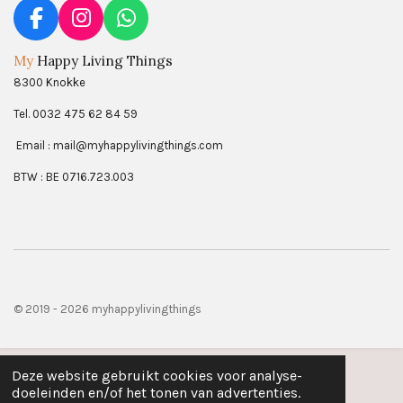
F
I
W
a
n
h
My
Happy Living Things
c
s
a
8300 Knokke
e
t
t
b
a
s
Tel. 0032 475 62 84 59
o
g
A
Email : mail@myhappylivingthings.com
o
r
p
k
a
p
BTW : BE 0716.723.003
m
© 2019 - 2026 myhappylivingthings
Deze website gebruikt cookies voor analyse-
doeleinden en/of het tonen van advertenties.