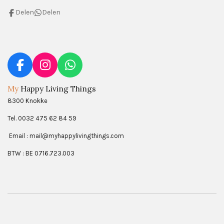
Delen
Delen
F
I
W
a
n
h
My
Happy Living Things
c
s
a
8300 Knokke
e
t
t
b
a
s
Tel. 0032 475 62 84 59
o
g
A
Email : mail@myhappylivingthings.com
o
r
p
k
a
p
BTW : BE 0716.723.003
m