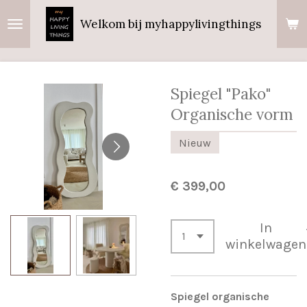
Ga
Welkom bij myhappylivingthings
direct
naar
de
hoofdinhoud
Spiegel "Pako"
Organische vorm
Nieuw
€ 399,00
In
winkelwagen
Spiegel organische