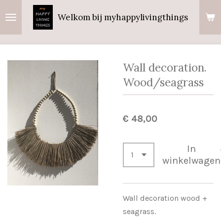
Ga
Welkom bij myhappylivingthings
direct
naar
de
hoofdinhoud
Wall decoration.
Wood/seagrass
€ 48,00
In
winkelwagen
Wall decoration wood +
seagrass.