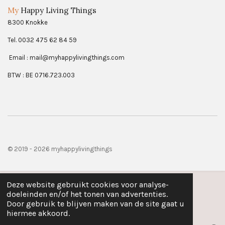
a
n
h
My
Happy Living Things
c
s
a
8300 Knokke
e
t
t
b
a
s
Tel. 0032 475 62 84 59
o
g
A
Email : mail@myhappylivingthings.com
o
r
p
k
a
p
BTW : BE 0716.723.003
m
© 2019 - 2026 myhappylivingthings
Deze website gebruikt cookies voor analyse-
doeleinden en/of het tonen van advertenties.
Door gebruik te blijven maken van de site gaat u
hiermee akkoord.